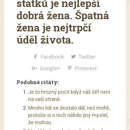
statků je nejlepší
dobrá žena. Špatná
žena je nejtrpčí
úděl života.
Facebook
Twitter
Google+
Pinterest
Podobné citáty:
Je to hrozný pocit když váš šéf není
na vaší straně.
Mnoho lidí se dostalo dál, než mohli,
protože si o nich někdo jiný myslel,
že mohou.