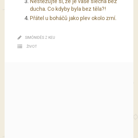
Nestěžujte si, že je vaše slečna bez
ducha. Co kdyby byla bez těla?!
Přátel u boháčů jako plev okolo zrní.
SIMÓNIDÉS Z KEU
ŽIVOT