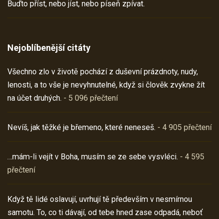
Buďto příst, nebo jíst, nebo píseň zpívat.
Nejoblíbenější citáty
Všechno zlo v životě pochází z duševní prázdnoty, nudy,
lenosti, a to vše je nevyhnutelné, když si člověk zvykne žít
na účet druhých.
- 5 096 přečtení
Nevíš, jak těžké je břemeno, které neneseš.
- 4 905 přečtení
…mám-li vejít v Boha, musím se ze sebe vysvléci.
- 4 595
přečtení
Když tě lidé oslavují, uvrhují tě především v nesmírnou
samotu. To, co ti dávají, od tebe hned zase odpadá, neboť