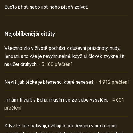
Buďto příst, nebo jíst, nebo píseň zpívat.
Nejoblíbenější citáty
Všechno zlo v životě pochází z duševní prázdnoty, nudy,
lenosti, a to vše je nevyhnutelné, když si člověk zvykne žít
na účet druhých.
- 5 100 přečtení
Nevíš, jak těžké je břemeno, které neneseš.
- 4 912 přečtení
…mám-li vejít v Boha, musím se ze sebe vysvléci.
- 4 601
přečtení
Když tě lidé oslavují, uvrhují tě především v nesmírnou