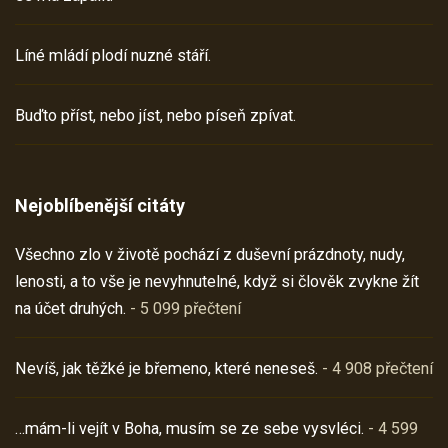
Líné mládí plodí nuzné stáří.
Buďto příst, nebo jíst, nebo píseň zpívat.
Nejoblíbenější citáty
Všechno zlo v životě pochází z duševní prázdnoty, nudy,
lenosti, a to vše je nevyhnutelné, když si člověk zvykne žít
na účet druhých.
- 5 099 přečtení
Nevíš, jak těžké je břemeno, které neneseš.
- 4 908 přečtení
…mám-li vejít v Boha, musím se ze sebe vysvléci.
- 4 599