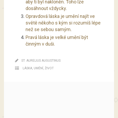
aby ti byl nakloněn. Toho lze
dosáhnout vždycky.
Opravdová láska je umění najít ve
světě někoho s kým si rozumíš lépe
než se sebou samým.
Pravá láska je velké umění být
činným v duši.
ST. AURELIUS AUGUSTINUS
LÁSKA
,
UMĚNÍ
,
ŽIVOT