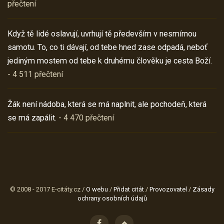
přečtení
Když tě lidé oslavují, uvrhují tě především v nesmírnou
samotu. To, co ti dávají, od tebe hned zase odpadá, neboť
jediným mostem od tebe k druhému člověku je cesta Boží.
- 4 511 přečtení
Žák není nádoba, která se má naplnit, ale pochodeň, která
se má zapálit.
- 4 470 přečtení
© 2008 - 2017 E-citáty.cz /
O webu
/
Přidat citát
/
Provozovatel
/
Zásady
ochrany osobních údajů