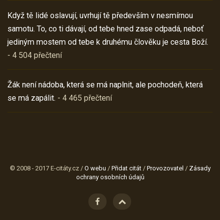
Když tě lidé oslavují, uvrhují tě především v nesmírnou
samotu. To, co ti dávají, od tebe hned zase odpadá, neboť
jediným mostem od tebe k druhému člověku je cesta Boží.
- 4 504 přečtení
Žák není nádoba, která se má naplnit, ale pochodeň, která
se má zapálit.
- 4 465 přečtení
© 2008 - 2017 E-citáty.cz /
O webu
/
Přidat citát
/
Provozovatel
/
Zásady
ochrany osobních údajů