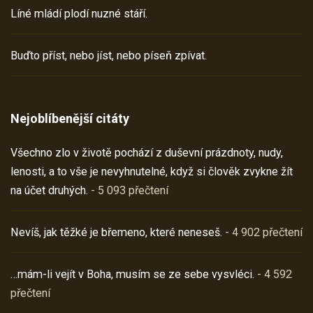
Líné mládí plodí nuzné stáří.
Buďto příst, nebo jíst, nebo píseň zpívat.
Nejoblíbenější citáty
Všechno zlo v životě pochází z duševní prázdnoty, nudy,
lenosti, a to vše je nevyhnutelné, když si člověk zvykne žít
na účet druhých.
- 5 093 přečtení
Nevíš, jak těžké je břemeno, které neneseš.
- 4 902 přečtení
…mám-li vejít v Boha, musím se ze sebe vysvléci.
- 4 592
přečtení