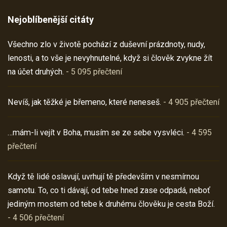
Nejoblíbenější citáty
Všechno zlo v životě pochází z duševní prázdnoty, nudy,
lenosti, a to vše je nevyhnutelné, když si člověk zvykne žít
na účet druhých.
- 5 095 přečtení
Nevíš, jak těžké je břemeno, které neneseš.
- 4 905 přečtení
…mám-li vejít v Boha, musím se ze sebe vysvléci.
- 4 595
přečtení
Když tě lidé oslavují, uvrhují tě především v nesmírnou
samotu. To, co ti dávají, od tebe hned zase odpadá, neboť
jediným mostem od tebe k druhému člověku je cesta Boží.
- 4 506 přečtení