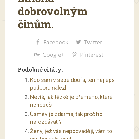
dobrovolným
činům.
Facebook
Twitter
Google+
Pinterest
Podobné citáty:
Kdo sám v sebe doufá, ten nejlepší
podporu nalezl.
Nevíš, jak těžké je břemeno, které
neneseš.
Úsměv je zdarma, tak proč ho
nerozdávat ?
Ženy, jež vás nepodvádějí, vám to
vyčítají celý život.