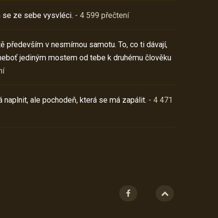
 se ze sebe vysvléci.
- 4 599 přečtení
í tě především v nesmírnou samotu. To, co ti dávají,
neboť jediným mostem od tebe k druhému člověku
ní
 naplnit, ale pochodeň, která se má zapálit.
- 4 471