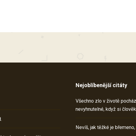
Nejoblíbenější citáty
Všechno zlo v životě pochází 
nevyhnutelné, když si člověk
.
Nevíš, jak těžké je břemeno,