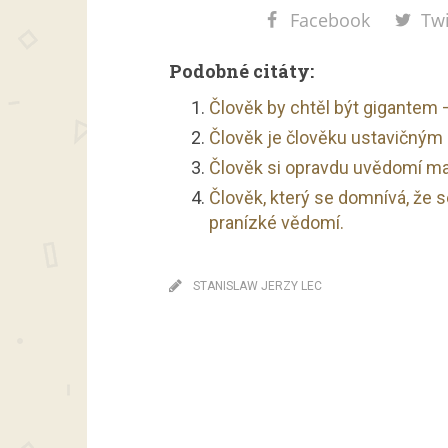
Facebook
Twi
Podobné citáty:
Člověk by chtěl být gigantem 
Člověk je člověku ustavičným
Člověk si opravdu uvědomí mar
Člověk, který se domnívá, že s
pranízké vědomí.
STANISLAW JERZY LEC