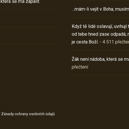
 která se má zapálit.
…mám-li vejít v Boha, musím
Když tě lidé oslavují, uvrhuj
od tebe hned zase odpadá, 
je cesta Boží.
- 4 511 přečte
Žák není nádoba, která se má
přečtení
/
Zásady ochrany osobních údajů