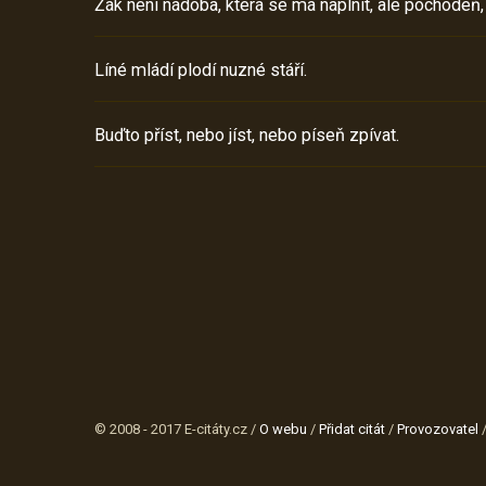
Žák není nádoba, která se má naplnit, ale pochodeň,
Líné mládí plodí nuzné stáří.
Buďto příst, nebo jíst, nebo píseň zpívat.
© 2008 - 2017 E-citáty.cz /
O webu
/
Přidat citát
/
Provozovatel