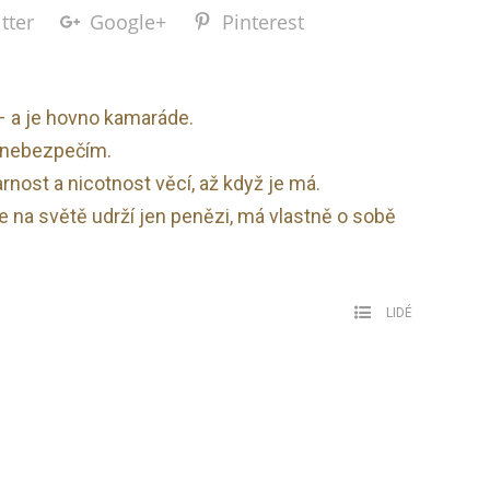
tter
Google+
Pinterest
– a je hovno kamaráde.
 nebezpečím.
nost a nicotnost věcí, až když je má.
e na světě udrží jen penězi, má vlastně o sobě
LIDÉ