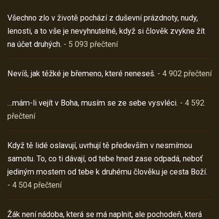
Všechno zlo v životě pochází z duševní prázdnoty, nudy,
lenosti, a to vše je nevyhnutelné, když si člověk zvykne žít
na účet druhých.
- 5 093 přečtení
Nevíš, jak těžké je břemeno, které neneseš.
- 4 902 přečtení
…mám-li vejít v Boha, musím se ze sebe vysvléci.
- 4 592
přečtení
Když tě lidé oslavují, uvrhují tě především v nesmírnou
samotu. To, co ti dávají, od tebe hned zase odpadá, neboť
jediným mostem od tebe k druhému člověku je cesta Boží.
- 4 504 přečtení
Žák není nádoba, která se má naplnit, ale pochodeň, která