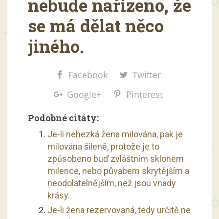
nebude nařízeno, že
se má dělat něco
jiného.
Facebook
Twitter
Google+
Pinterest
Podobné citáty:
Je-li nehezká žena milována, pak je
milována šíleně, protože je to
způsobeno buď zvláštním sklonem
milence, nebo půvabem skrytějším a
neodolatelnějším, než jsou vnady
krásy.
Je-li žena rezervovaná, tedy určitě ne