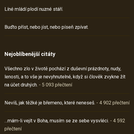
Líné mládí plodí nuzné stáří.
Buďto příst, nebo jíst, nebo píseň zpívat.
Nejoblíbenější citáty
Všechno zlo v životě pochází z duševní prázdnoty, nudy,
lenosti, a to vše je nevyhnutelné, když si člověk zvykne žít
na účet druhých.
- 5 093 přečtení
Nevíš, jak těžké je břemeno, které neneseš.
- 4 902 přečtení
…mám-li vejít v Boha, musím se ze sebe vysvléci.
- 4 592
přečtení