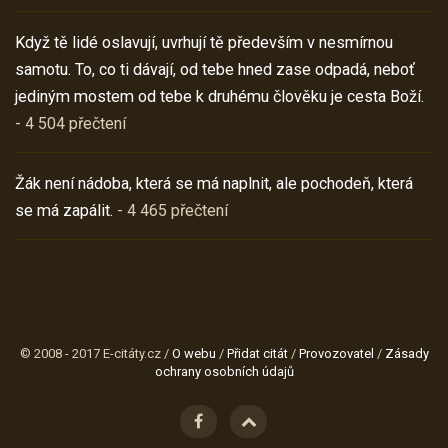
Když tě lidé oslavují, uvrhují tě především v nesmírnou
samotu. To, co ti dávají, od tebe hned zase odpadá, neboť
jediným mostem od tebe k druhému člověku je cesta Boží.
- 4 504 přečtení
Žák není nádoba, která se má naplnit, ale pochodeň, která
se má zapálit.
- 4 465 přečtení
© 2008 - 2017 E-citáty.cz /
O webu
/
Přidat citát
/
Provozovatel
/
Zásady
ochrany osobních údajů