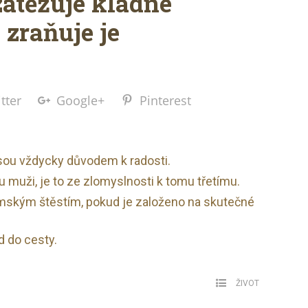
 zatěžuje kladné
zraňuje je
tter
Google+
Pinterest
sou vždycky důvodem k radosti.
 muži, je to ze zlomyslnosti k tomu třetímu.
mským štěstím, pokud je založeno na skutečné
 do cesty.
ŽIVOT