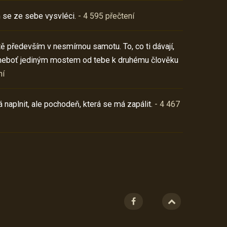
 se ze sebe vysvléci.
- 4 595 přečtení
í tě především v nesmírnou samotu. To, co ti dávají,
neboť jediným mostem od tebe k druhému člověku
ní
 naplnit, ale pochodeň, která se má zapálit.
- 4 467