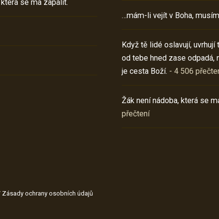
 která se má zapálit.
…mám-li vejít v Boha, musím
Když tě lidé oslavují, uvrhuj
od tebe hned zase odpadá, 
je cesta Boží.
- 4 506 přečte
Žák není nádoba, která se má
přečtení
/
Zásady ochrany osobních údajů