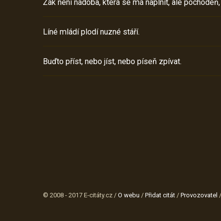
Žák není nádoba, která se má naplnit, ale pochodeň,
Líné mládí plodí nuzné stáří.
Buďto příst, nebo jíst, nebo píseň zpívat.
© 2008 - 2017 E-citáty.cz /
O webu
/
Přidat citát
/
Provozovatel