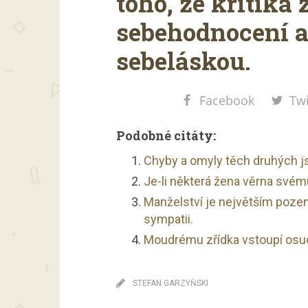
toho, že kritika
sebehodnocení a 
sebeláskou.
Facebook
Twi
Podobné citáty:
Chyby a omyly těch druhých j
Je-li některá žena věrna svému
Manželství je největším poze
sympatii.
Moudrému zřídka vstoupí osud
STEFAN GARZYŇSKI