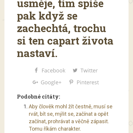
usměje, tím spíše
pak když se
zachechtá, trochu
si ten capart života
nastaví.
Facebook
Twitter
Google+
Pinterest
Podobné citáty:
Aby člověk mohl žít čestně, musí se
rvát, bít se, mýlit se, začínat a opět
začínat, prohrávat a věčně zápasit.
Tomu říkám charakter.