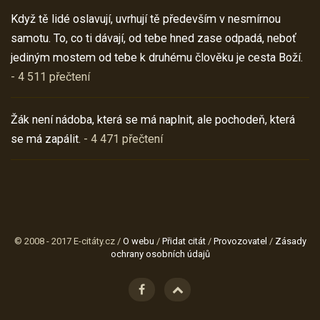
Když tě lidé oslavují, uvrhují tě především v nesmírnou
samotu. To, co ti dávají, od tebe hned zase odpadá, neboť
jediným mostem od tebe k druhému člověku je cesta Boží.
- 4 511 přečtení
Žák není nádoba, která se má naplnit, ale pochodeň, která
se má zapálit.
- 4 471 přečtení
© 2008 - 2017 E-citáty.cz /
O webu
/
Přidat citát
/
Provozovatel
/
Zásady
ochrany osobních údajů