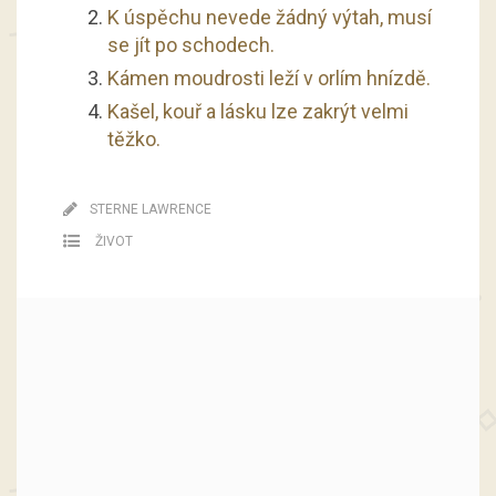
K úspěchu nevede žádný výtah, musí
se jít po schodech.
Kámen moudrosti leží v orlím hnízdě.
Kašel, kouř a lásku lze zakrýt velmi
těžko.
STERNE LAWRENCE
ŽIVOT