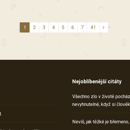
...
1
2
3
4
5
6
7
41
Nejoblíbenější citáty
Všechno zlo v životě pochází 
nevyhnutelné, když si člověk
.
Nevíš, jak těžké je břemeno,