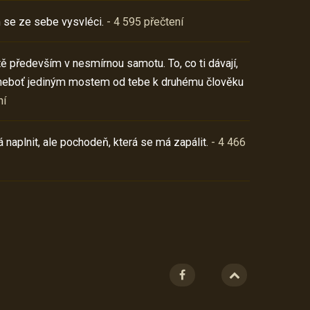
 se ze sebe vysvléci.
- 4 595 přečtení
í tě především v nesmírnou samotu. To, co ti dávají,
neboť jediným mostem od tebe k druhému člověku
ní
 naplnit, ale pochodeň, která se má zapálit.
- 4 466