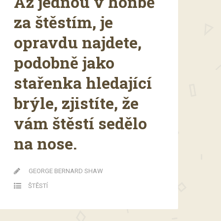
Až jednou v honbě
za štěstím, je
opravdu najdete,
podobně jako
stařenka hledající
brýle, zjistíte, že
vám štěstí sedělo
na nose.
GEORGE BERNARD SHAW
ŠTĚSTÍ