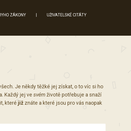
YHO ZÁKONY
|
UŽIVATELSKÉ CITÁTY
všech. Je někdy těžké jej získat, o to víc si ho
ta. Každý jej ve
svém
životě potřebuje a snaží
it, které
již
znáte a které jsou pro vás naopak