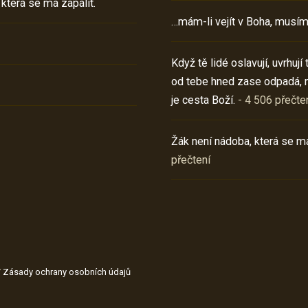
 která se má zapálit.
…mám-li vejít v Boha, musím
Když tě lidé oslavují, uvrhuj
od tebe hned zase odpadá, 
je cesta Boží.
- 4 506 přečte
Žák není nádoba, která se má
přečtení
/
Zásady ochrany osobních údajů