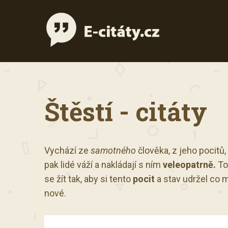
Štěstí - citáty
Vychází ze
samotného
člověka, z jeho pocitů
pak lidé váží a nakládají s ním
veleopatrně.
To 
se žít tak, aby si tento
pocit
a stav udržel co m
nové.