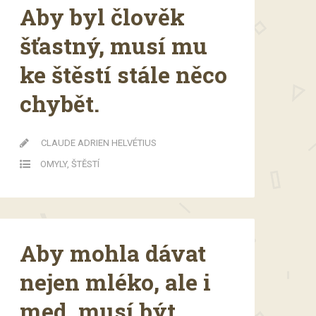
Aby byl člověk
šťastný, musí mu
ke štěstí stále něco
chybět.
CLAUDE ADRIEN HELVÉTIUS
OMYLY
,
ŠTĚSTÍ
Aby mohla dávat
nejen mléko, ale i
med, musí být