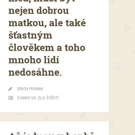
nejen dobrou
matkou, ale také
šťastným
člověkem a toho
mnoho lidí
nedosáhne.
ERICH FROMM
DOBRO VS. ZLO
,
ŠTĚSTÍ