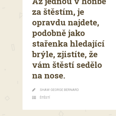
Až jednou v honbě
za štěstím, je
opravdu najdete,
podobně jako
stařenka hledající
brýle, zjistíte, že
vám štěstí sedělo
na nose.
SHAW GEORGE BERNARD
ŠTĚSTÍ