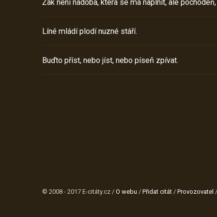
Žák není nádoba, která se má naplnit, ale pochodeň,
Líné mládí plodí nuzné stáří.
Buďto příst, nebo jíst, nebo píseň zpívat.
© 2008 - 2017 E-citáty.cz /
O webu
/
Přidat citát
/
Provozovatel