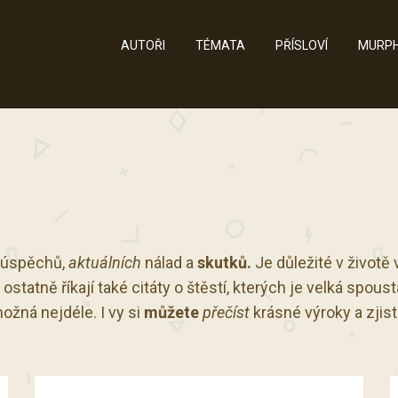
AUTOŘI
TÉMATA
PŘÍSLOVÍ
MURPH
, úspěchů,
aktuálních
nálad a
skutků.
Je důležité v životě 
ostatně říkají také citáty o štěstí, kterých je velká spous
ožná nejdéle. I vy si
můžete
přečíst
krásné výroky a zjist