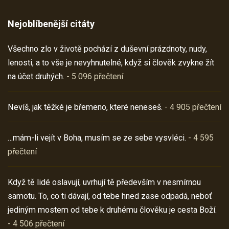
Nejoblíbenější citáty
Všechno zlo v životě pochází z duševní prázdnoty, nudy,
lenosti, a to vše je nevyhnutelné, když si člověk zvykne žít
na účet druhých.
- 5 096 přečtení
Nevíš, jak těžké je břemeno, které neneseš.
- 4 905 přečtení
…mám-li vejít v Boha, musím se ze sebe vysvléci.
- 4 595
přečtení
Když tě lidé oslavují, uvrhují tě především v nesmírnou
samotu. To, co ti dávají, od tebe hned zase odpadá, neboť
jediným mostem od tebe k druhému člověku je cesta Boží.
- 4 506 přečtení