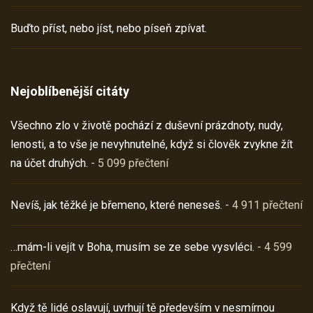
Buďto příst, nebo jíst, nebo píseň zpívat.
Nejoblíbenější citáty
Všechno zlo v životě pochází z duševní prázdnoty, nudy,
lenosti, a to vše je nevyhnutelné, když si člověk zvykne žít
na účet druhých.
- 5 099 přečtení
Nevíš, jak těžké je břemeno, které neneseš.
- 4 911 přečtení
…mám-li vejít v Boha, musím se ze sebe vysvléci.
- 4 599
přečtení
Když tě lidé oslavují, uvrhují tě především v nesmírnou