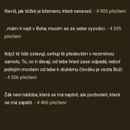
Nevíš, jak těžké je břemeno, které neneseš.
- 4 905 přečtení
…mám-li vejít v Boha, musím se ze sebe vysvléci.
- 4 595
přečtení
Když tě lidé oslavují, uvrhují tě především v nesmírnou
samotu. To, co ti dávají, od tebe hned zase odpadá, neboť
jediným mostem od tebe k druhému člověku je cesta Boží.
- 4 506 přečtení
Žák není nádoba, která se má naplnit, ale pochodeň, která
se má zapálit.
- 4 466 přečtení