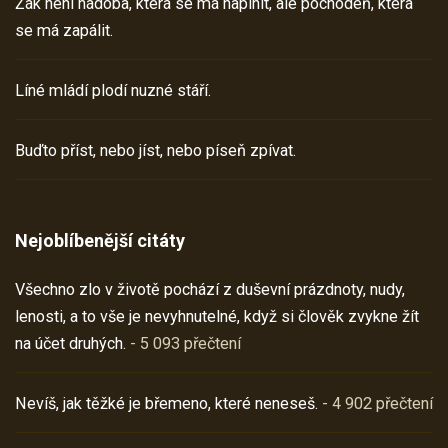
Žák není nádoba, která se má naplnit, ale pochodeň, která
se má zapálit.
Líné mládí plodí nuzné stáří.
Buďto příst, nebo jíst, nebo píseň zpívat.
Nejoblíbenější citáty
Všechno zlo v životě pochází z duševní prázdnoty, nudy,
lenosti, a to vše je nevyhnutelné, když si člověk zvykne žít
na účet druhých.
- 5 093 přečtení
Nevíš, jak těžké je břemeno, které neneseš.
- 4 902 přečtení