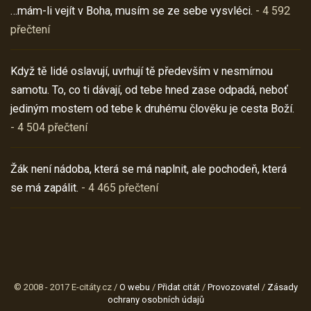
…mám-li vejít v Boha, musím se ze sebe vysvléci.
- 4 592
přečtení
Když tě lidé oslavují, uvrhují tě především v nesmírnou
samotu. To, co ti dávají, od tebe hned zase odpadá, neboť
jediným mostem od tebe k druhému člověku je cesta Boží.
- 4 504 přečtení
Žák není nádoba, která se má naplnit, ale pochodeň, která
se má zapálit.
- 4 465 přečtení
© 2008 - 2017 E-citáty.cz /
O webu
/
Přidat citát
/
Provozovatel
/
Zásady
ochrany osobních údajů