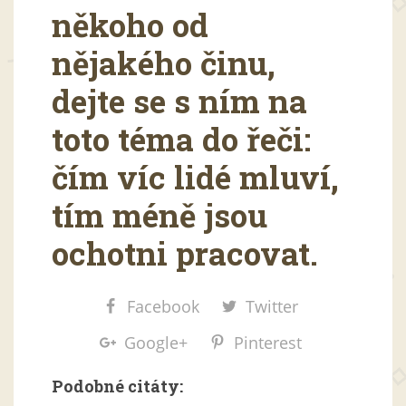
někoho od
nějakého činu,
dejte se s ním na
toto téma do řeči:
čím víc lidé mluví,
tím méně jsou
ochotni pracovat.
Facebook
Twitter
Google+
Pinterest
Podobné citáty: