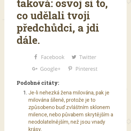
taková: osvoj si to,
co udělali tvoji
předchůdci, a jdi
dále.
Facebook
Twitter
Google+
Pinterest
Podobné citáty:
Je-li nehezká žena milována, pak je
milována šíleně, protože je to
způsobeno buď zvláštním sklonem
milence, nebo půvabem skrytějším a
neodolatelnějším, než jsou vnady
krásy.