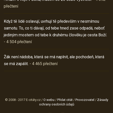
přečtení
Když tě lidé oslavují, uvrhují tě především v nesmírnou
samotu. To, co ti dávají, od tebe hned zase odpadá, neboť
jediným mostem od tebe k druhému člověku je cesta Boží.
- 4 504 přečtení
Žák není nádoba, která se má naplnit, ale pochodeň, která
se má zapálit.
- 4 465 přečtení
© 2008 - 2017 E-citáty.cz /
O webu
/
Přidat citát
/
Provozovatel
/
Zásady
ochrany osobních údajů