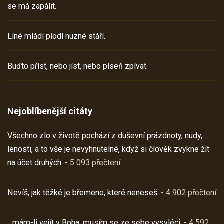
se má zapálit.
Líné mládí plodí nuzné stáří.
Buďto příst, nebo jíst, nebo píseň zpívat.
Nejoblíbenější citáty
Všechno zlo v životě pochází z duševní prázdnoty, nudy,
lenosti, a to vše je nevyhnutelné, když si člověk zvykne žít
na účet druhých.
- 5 093 přečtení
Nevíš, jak těžké je břemeno, které neneseš.
- 4 902 přečtení
…mám-li vejít v Boha, musím se ze sebe vysvléci.
- 4 592