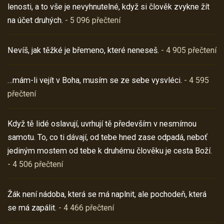
lenosti, a to vše je nevyhnutelné, když si člověk zvykne žít
na účet druhých.
- 5 096 přečtení
Nevíš, jak těžké je břemeno, které neneseš.
- 4 905 přečtení
…mám-li vejít v Boha, musím se ze sebe vysvléci.
- 4 595
přečtení
Když tě lidé oslavují, uvrhují tě především v nesmírnou
samotu. To, co ti dávají, od tebe hned zase odpadá, neboť
jediným mostem od tebe k druhému člověku je cesta Boží.
- 4 506 přečtení
Žák není nádoba, která se má naplnit, ale pochodeň, která
se má zapálit.
- 4 466 přečtení