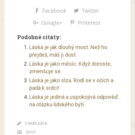
Facebook
Twitter
Google+
Pinterest
Podobné citáty:
Láska je jak dlouhý most. Než ho
přejdeš, máš ji dost.
Láska je jako měsíc. Když doroste,
zmenšuje se.
Láska je jako slza. Rodí se v očích a
padá k srdci!
Láska je jediná a uspokojivá odpověď
na otázku lidského bytí.
TOMÁŠ BAŤA
ŽIVOT