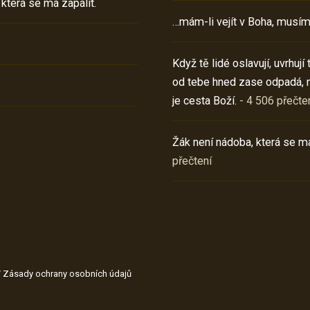
 která se má zapálit.
…mám-li vejít v Boha, musím
Když tě lidé oslavují, uvrhuj
od tebe hned zase odpadá, 
je cesta Boží.
- 4 506 přečte
Žák není nádoba, která se má
přečtení
/
Zásady ochrany osobních údajů