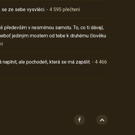
 se ze sebe vysvléci.
- 4 595 přečtení
í tě především v nesmírnou samotu. To, co ti dávají,
neboť jediným mostem od tebe k druhému člověku
ní
 naplnit, ale pochodeň, která se má zapálit.
- 4 466