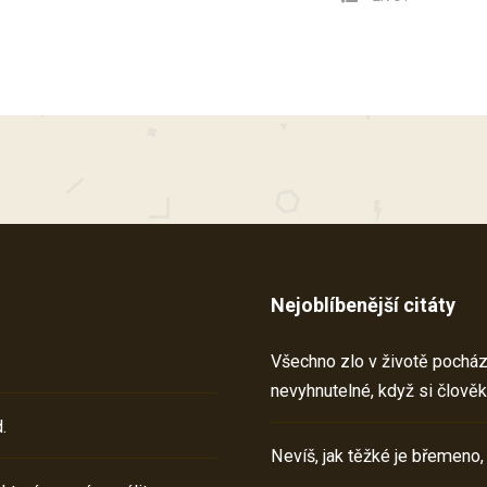
Nejoblíbenější citáty
Všechno zlo v životě pochází 
nevyhnutelné, když si člověk
.
Nevíš, jak těžké je břemeno,