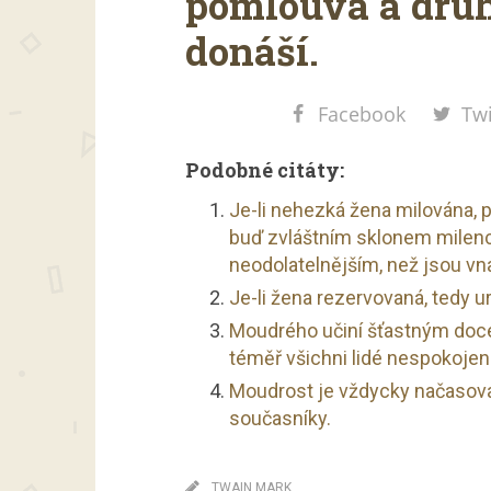
pomlouvá a dru
donáší.
Facebook
Twi
Podobné citáty:
Je-li nehezká žena milována, p
buď zvláštním sklonem milen
neodolatelnějším, než jsou vn
Je-li žena rezervovaná, tedy ur
Moudrého učiní šťastným docel
téměř všichni lidé nespokojeni
Moudrost je vždycky načasovan
současníky.
TWAIN MARK