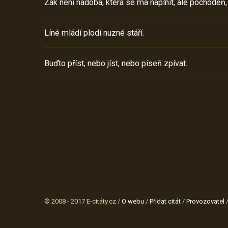
Žák není nádoba, která se má naplnit, ale pochodeň,
Líné mládí plodí nuzné stáří.
Buďto příst, nebo jíst, nebo píseň zpívat.
© 2008 - 2017 E-citáty.cz /
O webu
/
Přidat citát
/
Provozovatel