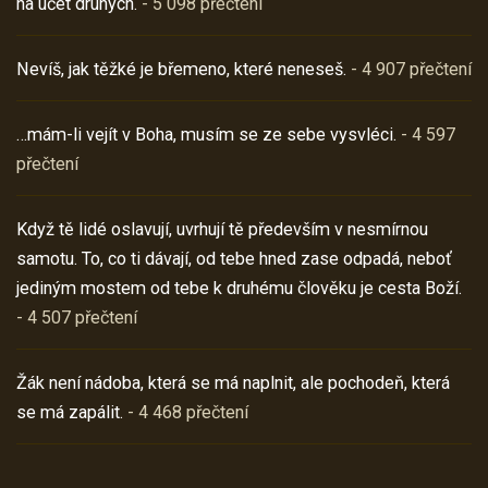
na účet druhých.
- 5 098 přečtení
Nevíš, jak těžké je břemeno, které neneseš.
- 4 907 přečtení
…mám-li vejít v Boha, musím se ze sebe vysvléci.
- 4 597
přečtení
Když tě lidé oslavují, uvrhují tě především v nesmírnou
samotu. To, co ti dávají, od tebe hned zase odpadá, neboť
jediným mostem od tebe k druhému člověku je cesta Boží.
- 4 507 přečtení
Žák není nádoba, která se má naplnit, ale pochodeň, která
se má zapálit.
- 4 468 přečtení