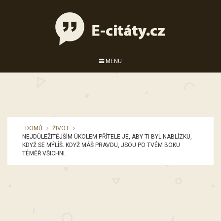
MENU
DOMŮ
ŽIVOT
NEJDŮLEŽITĚJŠÍM ÚKOLEM PŘÍTELE JE, ABY TI BYL NABLÍZKU,
KDYŽ SE MÝLÍŠ. KDYŽ MÁŠ PRAVDU, JSOU PO TVÉM BOKU
TÉMĚŘ VŠICHNI.