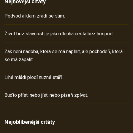
Nejnovější citáty
Podvod a klam zradí se sám.
Život bez slavností je jako dlouhá cesta bez hospod.
Žák není nádoba, která se má naplnit, ale pochodeň, která
se má zapálit.
Líné mládí plodí nuzné stáří.
Buďto příst, nebo jíst, nebo píseň zpívat.
Nejoblíbenější citáty