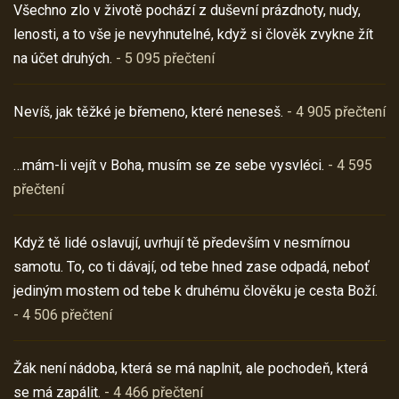
Všechno zlo v životě pochází z duševní prázdnoty, nudy,
lenosti, a to vše je nevyhnutelné, když si člověk zvykne žít
na účet druhých.
- 5 095 přečtení
Nevíš, jak těžké je břemeno, které neneseš.
- 4 905 přečtení
…mám-li vejít v Boha, musím se ze sebe vysvléci.
- 4 595
přečtení
Když tě lidé oslavují, uvrhují tě především v nesmírnou
samotu. To, co ti dávají, od tebe hned zase odpadá, neboť
jediným mostem od tebe k druhému člověku je cesta Boží.
- 4 506 přečtení
Žák není nádoba, která se má naplnit, ale pochodeň, která
se má zapálit.
- 4 466 přečtení