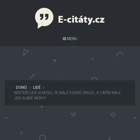
MENU
DOMŮ
LIDÉ
NĚKTEŘÍ LIDÉ SI MYSLÍ, ŽE MAJÍ DOBRÉ SRDCE, A ZATÍM MAJÍ
JEN SLABÉ NERVY.