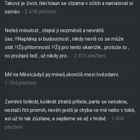
Takový je život, řekl klaun se slzama v očích a namaloval si
úsměv.
- 2 418 přečtení
Neřeš minulost , stejně ji nezměníš a nevrátíš
čas..!!Neplánuj si budoucnost , nikdy nevíš co se může
stát..!!Žij přítomností..!!Žij pro tento okamžik , protože to ,
co prožiješ teď , už nikdy pro...
- 2 415 přečtení
Miř na Měsíc,když jej mineš,skončíš mezi hvězdami.
-
1 754 přečtení
Zemřeš tolikrát, kolikrát ztratíš přítele, parte se netiskne,
nestačí říct promiň, nevím jestli je chyba ve mě nebo v tobě,
asi už to tak zůstane, a sejdeme se až v hrobě.
- 1 494
přečtení