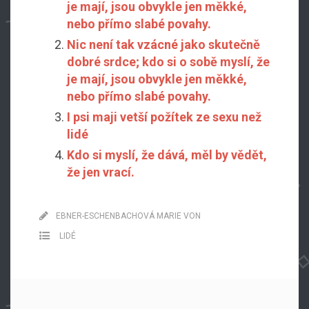
je mají, jsou obvykle jen měkké,
nebo přímo slabé povahy.
Nic není tak vzácné jako skutečně
dobré srdce; kdo si o sobě myslí, že
je mají, jsou obvykle jen měkké,
nebo přímo slabé povahy.
I psi maji vetší požítek ze sexu než
lidé
Kdo si myslí, že dává, měl by vědět,
že jen vrací.
EBNER-ESCHENBACHOVÁ MARIE VON
LIDÉ