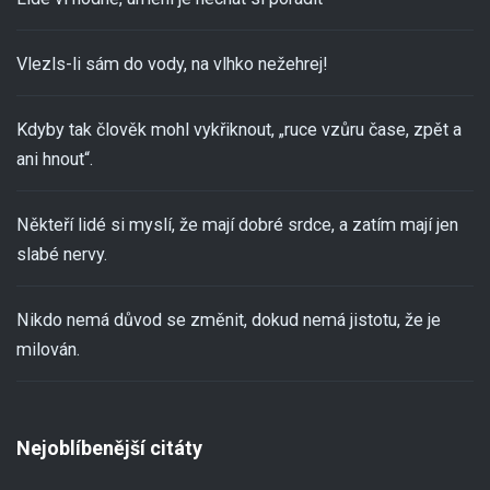
Vlezls-li sám do vody, na vlhko nežehrej!
Kdyby tak člověk mohl vykřiknout, „ruce vzůru čase, zpět a
ani hnout“.
Někteří lidé si myslí, že mají dobré srdce, a zatím mají jen
slabé nervy.
Nikdo nemá důvod se změnit, dokud nemá jistotu, že je
milován.
Nejoblíbenější citáty