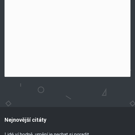
Nejnovější citáty
Lidé ví hodně, umění je nechat si poradit