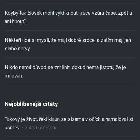
Kdyby tak člověk mohl vykřiknout, „ruce vzůru čase, zpět a
ani hnout“.
Někteří lidé si myslí, že mají dobré srdce, a zatím mají jen
slabé nervy.
Nikdo nemá důvod se změnit, dokud nemá jistotu, že je
milován.
Nejoblíbenější citáty
Takový je život, řekl klaun se slzama v očích a namaloval si
úsměv.
- 2 415 přečtení