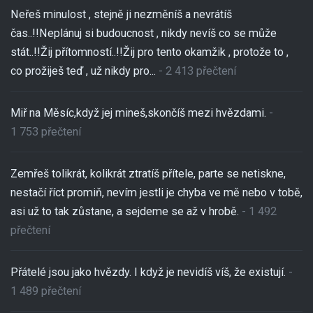
Neřeš minulost , stejně ji nezměníš a nevrátíš
čas..!!Neplánuj si budoucnost , nikdy nevíš co se může
stát..!!Žij přítomností..!!Žij pro tento okamžik , protože to ,
co prožiješ teď , už nikdy pro...
- 2 413 přečtení
Miř na Měsíc,když jej mineš,skončíš mezi hvězdami.
-
1 753 přečtení
Zemřeš tolikrát, kolikrát ztratíš přítele, parte se netiskne,
nestačí říct promiň, nevím jestli je chyba ve mě nebo v tobě,
asi už to tak zůstane, a sejdeme se až v hrobě.
- 1 492
přečtení
Přátelé jsou jako hvězdy. I když je nevidíš víš, že existují.
-
1 489 přečtení