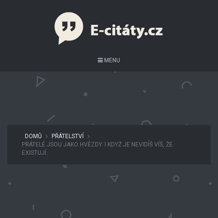
MENU
DOMŮ
PŘÁTELSTVÍ
PŘÁTELÉ JSOU JAKO HVĚZDY. I KDYŽ JE NEVIDÍŠ VÍŠ, ŽE
EXISTUJÍ.