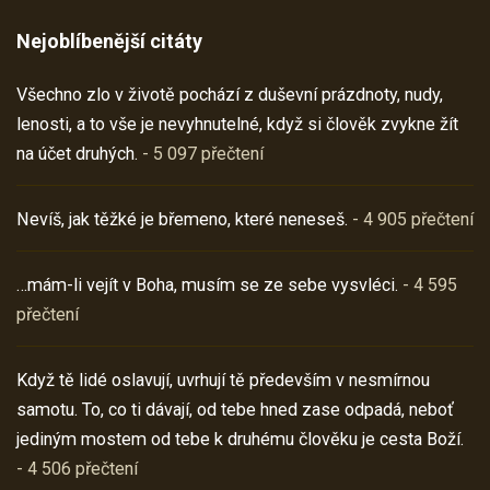
Nejoblíbenější citáty
Všechno zlo v životě pochází z duševní prázdnoty, nudy,
lenosti, a to vše je nevyhnutelné, když si člověk zvykne žít
na účet druhých.
- 5 097 přečtení
Nevíš, jak těžké je břemeno, které neneseš.
- 4 905 přečtení
…mám-li vejít v Boha, musím se ze sebe vysvléci.
- 4 595
přečtení
Když tě lidé oslavují, uvrhují tě především v nesmírnou
samotu. To, co ti dávají, od tebe hned zase odpadá, neboť
jediným mostem od tebe k druhému člověku je cesta Boží.
- 4 506 přečtení