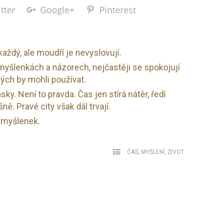
tter
Google+
Pinterest
ždý, ale moudří je nevyslovují.
yšlenkách a názorech, nejčastěji se spokojují
erých by mohli používat.
sky. Není to pravda. Čas jen stírá nátěr, ředí
ě. Pravé city však dál trvají.
 myšlenek.
ČAS
,
MYŠLENÍ
,
ŽIVOT