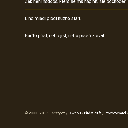
Žák není nádoba, která se má naplnit, ale pochodeň,
Líné mládí plodí nuzné stáří.
Buďto příst, nebo jíst, nebo píseň zpívat.
© 2008 - 2017 E-citáty.cz /
O webu
/
Přidat citát
/
Provozovatel