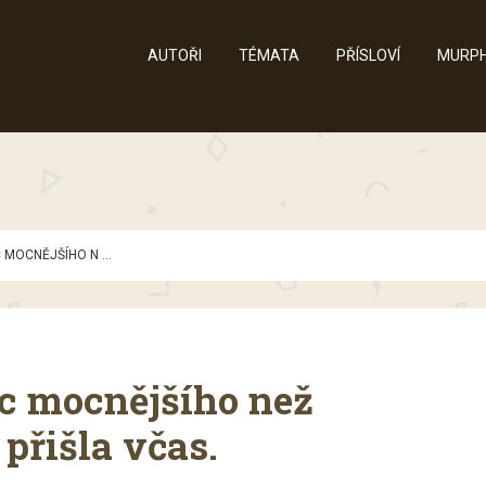
AUTOŘI
TÉMATA
PŘÍSLOVÍ
MURPH
 MOCNĚJŠÍHO N ...
ic mocnějšího než
přišla včas.