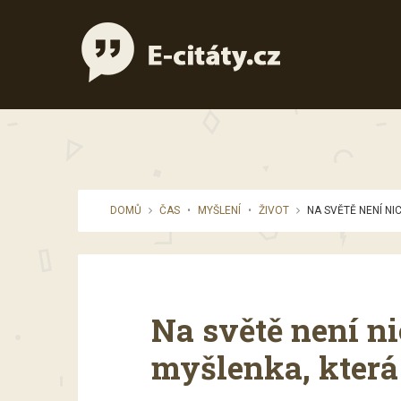
DOMŮ
ČAS
•
MYŠLENÍ
•
ŽIVOT
NA SVĚTĚ NENÍ NIC
Na světě není n
myšlenka, která 