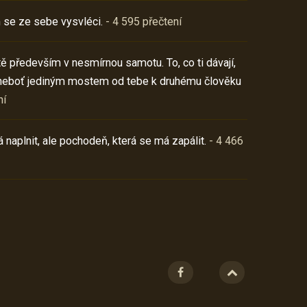
 se ze sebe vysvléci.
- 4 595 přečtení
í tě především v nesmírnou samotu. To, co ti dávají,
neboť jediným mostem od tebe k druhému člověku
ní
 naplnit, ale pochodeň, která se má zapálit.
- 4 466