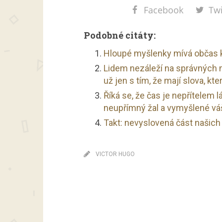
Facebook
Twi
Podobné citáty:
Hloupé myšlenky mívá občas ka
Lidem nezáleží na správných m
už jen s tím, že mají slova, kt
Říká se, že čas je nepřítelem lá
neupřímný žal a vymyšlené vášn
Takt: nevyslovená část našich
VICTOR HUGO