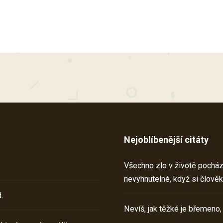
Nejoblíbenější citáty
Všechno zlo v životě pochází 
nevyhnutelné, když si člověk
.
Nevíš, jak těžké je břemeno,