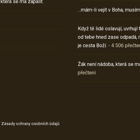
 která se má zapálit.
…mám-li vejít v Boha, musím
Když tě lidé oslavují, uvrhuj
od tebe hned zase odpadá, 
je cesta Boží.
- 4 506 přečte
Žák není nádoba, která se má
přečtení
/
Zásady ochrany osobních údajů