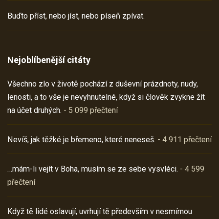
Buďto příst, nebo jíst, nebo píseň zpívat.
Nejoblíbenější citáty
Všechno zlo v životě pochází z duševní prázdnoty, nudy,
lenosti, a to vše je nevyhnutelné, když si člověk zvykne žít
na účet druhých.
- 5 099 přečtení
Nevíš, jak těžké je břemeno, které neneseš.
- 4 911 přečtení
…mám-li vejít v Boha, musím se ze sebe vysvléci.
- 4 599
přečtení
Když tě lidé oslavují, uvrhují tě především v nesmírnou