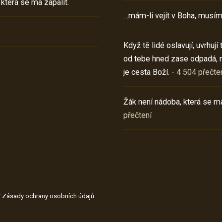
 která se má zapálit.
…mám-li vejít v Boha, musím
Když tě lidé oslavují, uvrhuj
od tebe hned zase odpadá, 
je cesta Boží.
- 4 504 přečte
Žák není nádoba, která se má
přečtení
/
Zásady ochrany osobních údajů