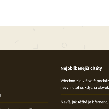
Nejoblíbenější citáty
Všechno zlo v životě pochází 
nevyhnutelné, když si člověk
.
Nevíš, jak těžké je břemeno,