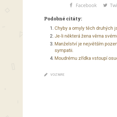
Facebook
Twi
Podobné citáty:
Chyby a omyly těch druhých j
Je-li některá žena věrna svému
Manželství je největším poze
sympatii.
Moudrému zřídka vstoupí osud
VOLTAIRE