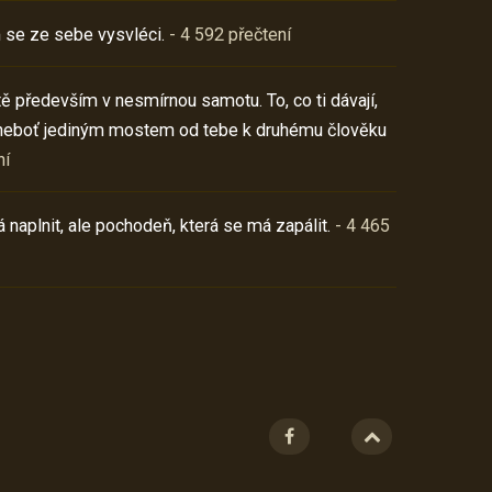
 se ze sebe vysvléci.
- 4 592 přečtení
í tě především v nesmírnou samotu. To, co ti dávají,
neboť jediným mostem od tebe k druhému člověku
ní
 naplnit, ale pochodeň, která se má zapálit.
- 4 465