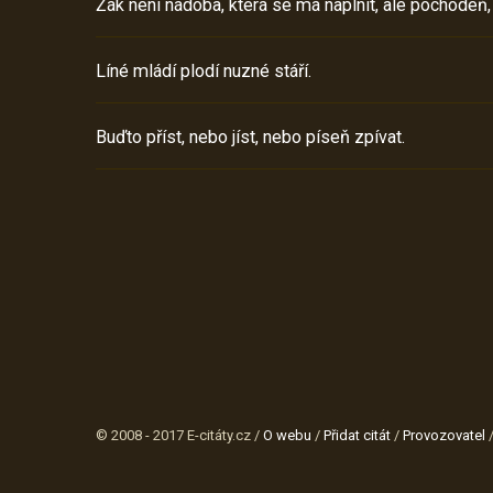
Žák není nádoba, která se má naplnit, ale pochodeň,
Líné mládí plodí nuzné stáří.
Buďto příst, nebo jíst, nebo píseň zpívat.
© 2008 - 2017 E-citáty.cz /
O webu
/
Přidat citát
/
Provozovatel