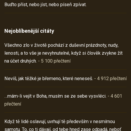
Buďto příst, nebo jíst, nebo píseň zpívat.
Nejoblíbenější citáty
Všechno zlo v životě pochází z duševní prázdnoty, nudy,
lenosti, a to vše je nevyhnutelné, když si člověk zvykne žít
na účet druhých.
- 5 100 přečtení
Nevíš, jak těžké je břemeno, které neneseš.
- 4 912 přečtení
…mám-li vejít v Boha, musím se ze sebe vysvléci.
- 4 601
přečtení
Když tě lidé oslavují, uvrhují tě především v nesmírnou
samotu. To, co ti dávají, od tebe hned zase odpadá, neboť