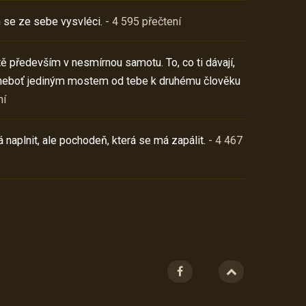
 se ze sebe vysvléci.
- 4 595 přečtení
í tě především v nesmírnou samotu. To, co ti dávají,
neboť jediným mostem od tebe k druhému člověku
ní
 naplnit, ale pochodeň, která se má zapálit.
- 4 467