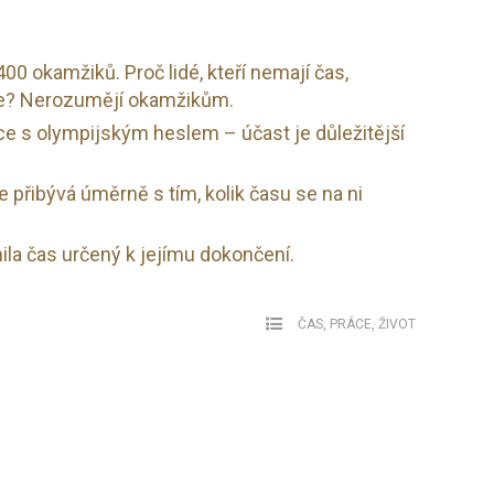
0 okamžiků. Proč lidé, kteří nemají čas,
ce? Nerozumějí okamžikům.
áce s olympijským heslem – účast je důležitější
 přibývá úměrně s tím, kolik času se na ni
nila čas určený k jejímu dokončení.
ČAS
,
PRÁCE
,
ŽIVOT