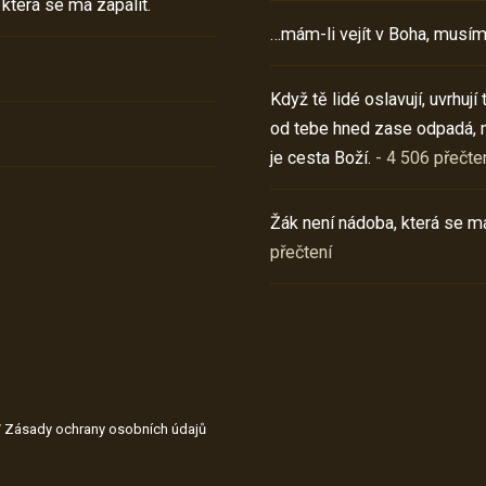
 která se má zapálit.
…mám-li vejít v Boha, musím
Když tě lidé oslavují, uvrhuj
od tebe hned zase odpadá, 
je cesta Boží.
- 4 506 přečte
Žák není nádoba, která se má
přečtení
/
Zásady ochrany osobních údajů