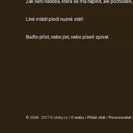
Žák není nádoba, která se má naplnit, ale pochodeň,
Líné mládí plodí nuzné stáří.
Buďto příst, nebo jíst, nebo píseň zpívat.
© 2008 - 2017 E-citáty.cz /
O webu
/
Přidat citát
/
Provozovatel