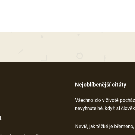
Nejoblíbenější citáty
Všechno zlo v životě pochází 
nevyhnutelné, když si člověk
.
Nevíš, jak těžké je břemeno,