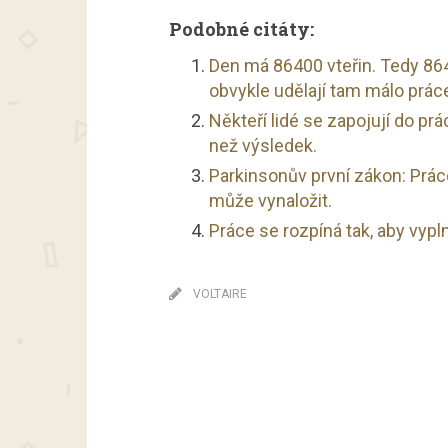
Podobné citáty:
Den má 86400 vteřin. Tedy 8640
obvykle udělají tam málo prá
Někteří lidé se zapojují do pr
než výsledek.
Parkinsonův první zákon: Práce
může vynaložit.
Práce se rozpíná tak, aby vypl
VOLTAIRE