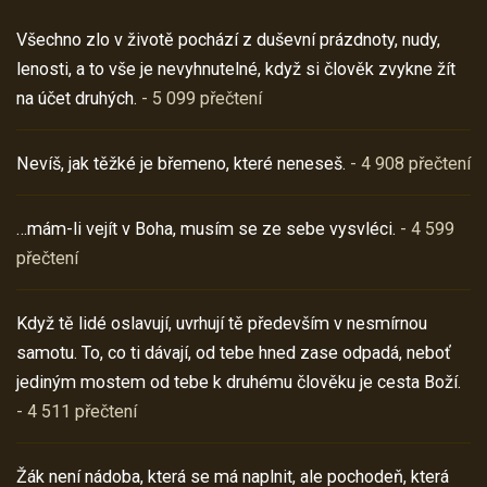
Všechno zlo v životě pochází z duševní prázdnoty, nudy,
lenosti, a to vše je nevyhnutelné, když si člověk zvykne žít
na účet druhých.
- 5 099 přečtení
Nevíš, jak těžké je břemeno, které neneseš.
- 4 908 přečtení
…mám-li vejít v Boha, musím se ze sebe vysvléci.
- 4 599
přečtení
Když tě lidé oslavují, uvrhují tě především v nesmírnou
samotu. To, co ti dávají, od tebe hned zase odpadá, neboť
jediným mostem od tebe k druhému člověku je cesta Boží.
- 4 511 přečtení
Žák není nádoba, která se má naplnit, ale pochodeň, která