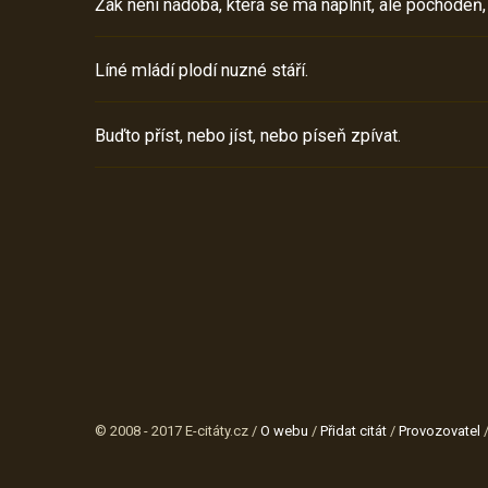
Žák není nádoba, která se má naplnit, ale pochodeň,
Líné mládí plodí nuzné stáří.
Buďto příst, nebo jíst, nebo píseň zpívat.
© 2008 - 2017 E-citáty.cz /
O webu
/
Přidat citát
/
Provozovatel