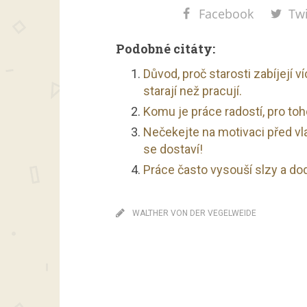
Facebook
Twi
Podobné citáty:
Důvod, proč starosti zabíjejí ví
starají než pracují.
Komu je práce radostí, pro toho
Nečekejte na motivaci před vl
se dostaví!
Práce často vysouší slzy a do
WALTHER VON DER VEGELWEIDE