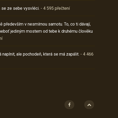
 se ze sebe vysvléci.
- 4 595 přečtení
í tě především v nesmírnou samotu. To, co ti dávají,
neboť jediným mostem od tebe k druhému člověku
ní
 naplnit, ale pochodeň, která se má zapálit.
- 4 466