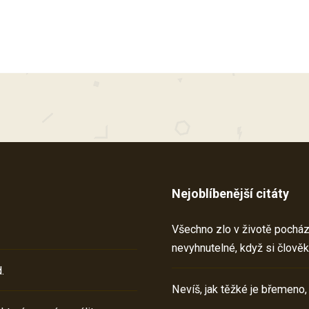
Nejoblíbenější citáty
Všechno zlo v životě pochází 
nevyhnutelné, když si člověk
.
Nevíš, jak těžké je břemeno,