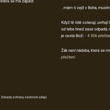
 která se má zapálit.
…mám-li vejít v Boha, musím
Když tě lidé oslavují, uvrhuj
od tebe hned zase odpadá, 
je cesta Boží.
- 4 506 přečte
Žák není nádoba, která se má
přečtení
/
Zásady ochrany osobních údajů