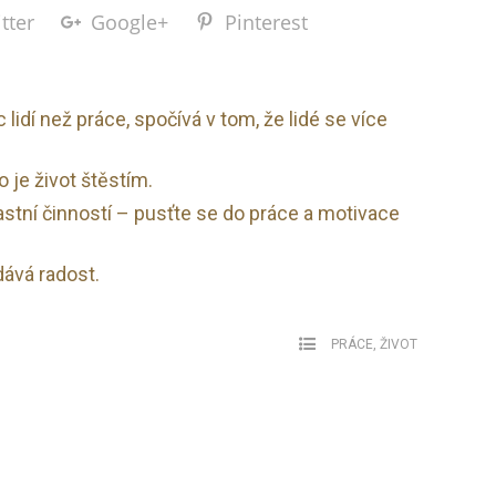
tter
Google+
Pinterest
c lidí než práce, spočívá v tom, že lidé se více
 je život štěstím.
astní činností – pusťte se do práce a motivace
dává radost.
PRÁCE
,
ŽIVOT