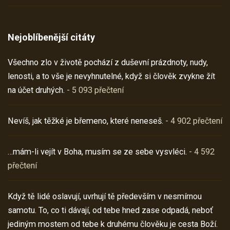
Nejoblíbenější citáty
Všechno zlo v životě pochází z duševní prázdnoty, nudy,
lenosti, a to vše je nevyhnutelné, když si člověk zvykne žít
na účet druhých.
- 5 093 přečtení
Nevíš, jak těžké je břemeno, které neneseš.
- 4 902 přečtení
…mám-li vejít v Boha, musím se ze sebe vysvléci.
- 4 592
přečtení
Když tě lidé oslavují, uvrhují tě především v nesmírnou
samotu. To, co ti dávají, od tebe hned zase odpadá, neboť
jediným mostem od tebe k druhému člověku je cesta Boží.