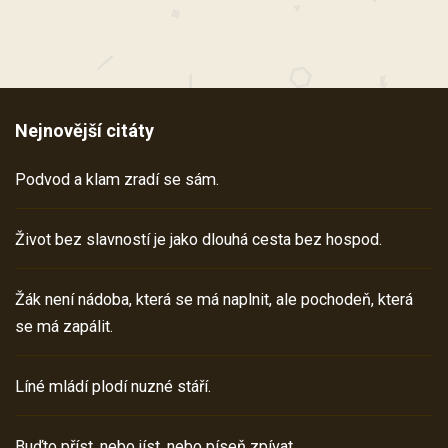
Nejnovější citáty
Podvod a klam zradí se sám.
Život bez slavností je jako dlouhá cesta bez hospod.
Žák není nádoba, která se má naplnit, ale pochodeň, která
se má zapálit.
Líné mládí plodí nuzné stáří.
Buďto příst, nebo jíst, nebo píseň zpívat.