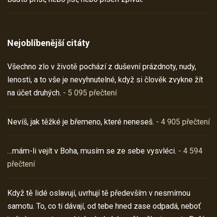
Nejoblíbenější citáty
Všechno zlo v životě pochází z duševní prázdnoty, nudy,
lenosti, a to vše je nevyhnutelné, když si člověk zvykne žít
na účet druhých.
- 5 095 přečtení
Nevíš, jak těžké je břemeno, které neneseš.
- 4 905 přečtení
…mám-li vejít v Boha, musím se ze sebe vysvléci.
- 4 594
přečtení
Když tě lidé oslavují, uvrhují tě především v nesmírnou
samotu. To, co ti dávají, od tebe hned zase odpadá, neboť