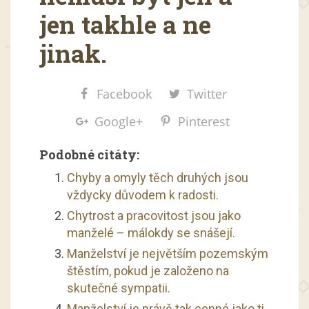
jen takhle a ne
jinak.
Facebook
Twitter
Google+
Pinterest
Podobné citáty:
Chyby a omyly těch druhých jsou
vždycky důvodem k radosti.
Chytrost a pracovitost jsou jako
manželé – málokdy se snášejí.
Manželství je největším pozemským
štěstím, pokud je založeno na
skutečné sympatii.
Manželství je právě tak cenné jako ti,