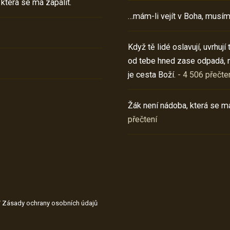
 která se má zapálit.
…mám-li vejít v Boha, musím
Když tě lidé oslavují, uvrhuj
od tebe hned zase odpadá, 
je cesta Boží.
- 4 506 přečte
Žák není nádoba, která se má
přečtení
/
Zásady ochrany osobních údajů