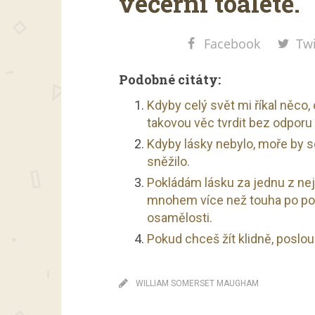
večerní toaletě.
Facebook
Twi
Podobné citáty:
Kdyby celý svět mi říkal něc
takovou věc tvrdit bez odporu
Kdyby lásky nebylo, moře by se
sněžilo.
Pokládám lásku za jednu z nejd
mnohem více než touha po poh
osamělosti.
Pokud chceš žít klidně, poslouc
WILLIAM SOMERSET MAUGHAM