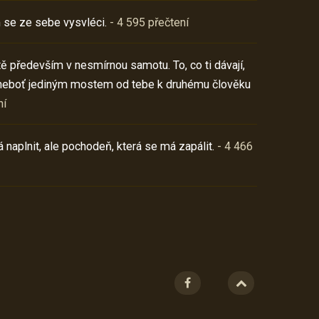
 se ze sebe vysvléci.
- 4 595 přečtení
í tě především v nesmírnou samotu. To, co ti dávají,
neboť jediným mostem od tebe k druhému člověku
ní
 naplnit, ale pochodeň, která se má zapálit.
- 4 466