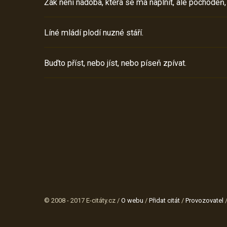
Žák není nádoba, která se má naplnit, ale pochodeň,
Líné mládí plodí nuzné stáří.
Buďto příst, nebo jíst, nebo píseň zpívat.
© 2008 - 2017 E-citáty.cz /
O webu
/
Přidat citát
/
Provozovatel