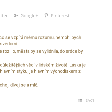
tter
Google+
Pinterest
o, co se vzpírá mému rozumu, nemohl bych
 svědomí.
 rozlilo, města by se vylidnila, do srdce by
ůležitějších věcí v lidském životě. Láska je
lavním styku, je hlavním východiskem z
hej, dívej se a mlč.
ŽIVOT