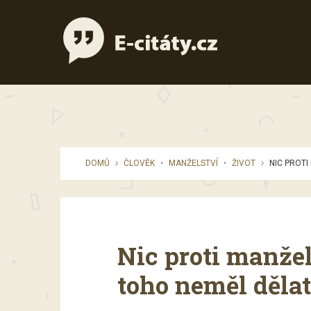
DOMŮ
ČLOVĚK
•
MANŽELSTVÍ
•
ŽIVOT
NIC PROTI 
Nic proti manžels
toho neměl děla