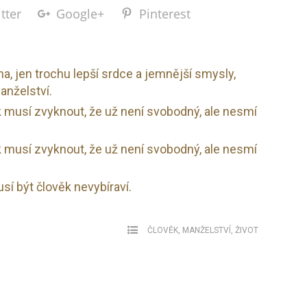
tter
Google+
Pinterest
a, jen trochu lepší srdce a jemnější smysly,
anželství.
k musí zvyknout, že už není svobodný, ale nesmí
k musí zvyknout, že už není svobodný, ale nesmí
sí být člověk nevybíraví.
ČLOVĚK
,
MANŽELSTVÍ
,
ŽIVOT