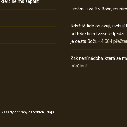
 která se má zapálit.
…mám-li vejít v Boha, musím
Když tě lidé oslavují, uvrhuj
od tebe hned zase odpadá, 
je cesta Boží.
- 4 504 přečte
Žák není nádoba, která se má
přečtení
/
Zásady ochrany osobních údajů