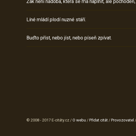
Žák není nádoba, která se má naplnit, ale pochodeň,
Líné mládí plodí nuzné stáří.
Buďto příst, nebo jíst, nebo píseň zpívat.
© 2008 - 2017 E-citáty.cz /
O webu
/
Přidat citát
/
Provozovatel