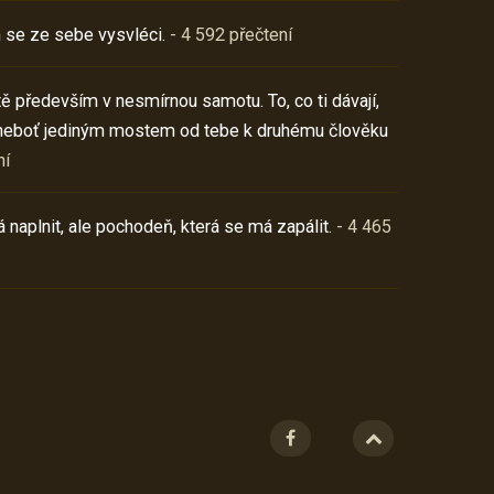
 se ze sebe vysvléci.
- 4 592 přečtení
í tě především v nesmírnou samotu. To, co ti dávají,
neboť jediným mostem od tebe k druhému člověku
ní
 naplnit, ale pochodeň, která se má zapálit.
- 4 465