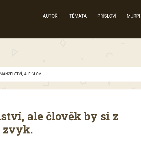
AUTOŘI
TÉMATA
PŘÍSLOVÍ
MURPH
MANŽELSTVÍ, ALE ČLOV ...
tví, ale člověk by si z
t zvyk.