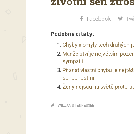
životní sen ztros
Facebook
Twi
Podobné citáty:
Chyby a omyly těch druhých j
Manželství je největším poze
sympatii.
Přiznat vlastní chybu je nejtěž
schopnostmi.
Ženy nejsou na světě proto, ab
WILLIAMS TENNESSEE