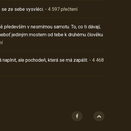
 se ze sebe vysvléci.
- 4 597 přečtení
í tě především v nesmírnou samotu. To, co ti dávají,
neboť jediným mostem od tebe k druhému člověku
ní
 naplnit, ale pochodeň, která se má zapálit.
- 4 468