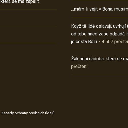
 která se má zapálit.
…mám-li vejít v Boha, musím
Když tě lidé oslavují, uvrhuj
od tebe hned zase odpadá, 
je cesta Boží.
- 4 507 přečte
Žák není nádoba, která se má
přečtení
/
Zásady ochrany osobních údajů