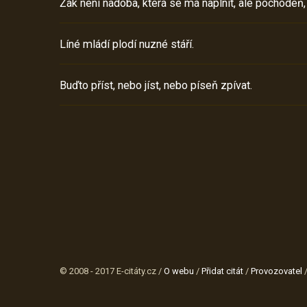
Žák není nádoba, která se má naplnit, ale pochodeň,
Líné mládí plodí nuzné stáří.
Buďto příst, nebo jíst, nebo píseň zpívat.
© 2008 - 2017 E-citáty.cz /
O webu
/
Přidat citát
/
Provozovatel