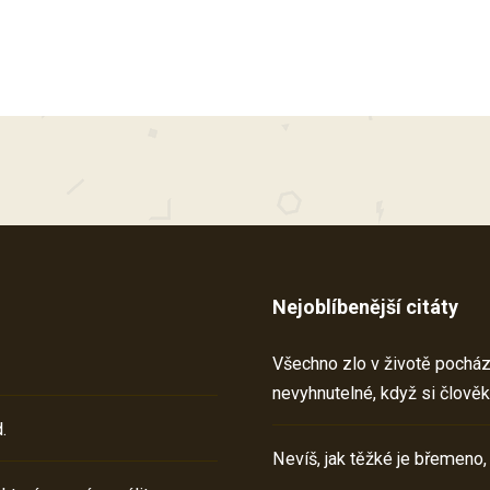
Nejoblíbenější citáty
Všechno zlo v životě pochází 
nevyhnutelné, když si člověk
.
Nevíš, jak těžké je břemeno,