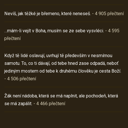
Nevíš, jak těžké je břemeno, které neneseš.
- 4 905 přečtení
…mám-li vejít v Boha, musím se ze sebe vysvléci.
- 4 595
přečtení
Když tě lidé oslavují, uvrhují tě především v nesmírnou
samotu. To, co ti dávají, od tebe hned zase odpadá, neboť
jediným mostem od tebe k druhému člověku je cesta Boží.
- 4 506 přečtení
Žák není nádoba, která se má naplnit, ale pochodeň, která
se má zapálit.
- 4 466 přečtení