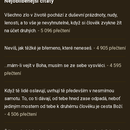
Nejoblíbenější citáty
Všechno zlo v životě pochází z duševní prázdnoty, nudy,
lenosti, a to vše je nevyhnutelné, když si člověk zvykne žít
na účet druhých.
- 5 096 přečtení
Nevíš, jak těžké je břemeno, které neneseš.
- 4 905 přečtení
…mám-li vejít v Boha, musím se ze sebe vysvléci.
- 4 595
přečtení
Když tě lidé oslavují, uvrhují tě především v nesmírnou
samotu. To, co ti dávají, od tebe hned zase odpadá, neboť
jediným mostem od tebe k druhému člověku je cesta Boží.
- 4 506 přečtení