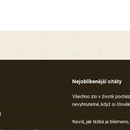
Nejoblíbenější citáty
Všechno zlo v životě pochází 
nevyhnutelné, když si člověk
.
Nevíš, jak těžké je břemeno,