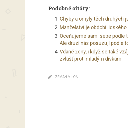
Podobné citáty:
Chyby a omyly těch druhých j
Manželství je období lidského 
Oceňujeme sami sebe podle to
Ale druzí nás posuzují podle t
Vdané ženy, i když se také vz
zvlášť proti mladým dívkám.
ZEMAN MILOŠ