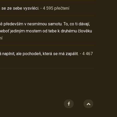
 se ze sebe vysvléci.
- 4 595 přečtení
í tě především v nesmírnou samotu. To, co ti dávají,
neboť jediným mostem od tebe k druhému člověku
ní
 naplnit, ale pochodeň, která se má zapálit.
- 4 467