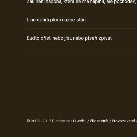
Žák není nádoba, která se má naplnit, ale pochodeň,
Líné mládí plodí nuzné stáří.
Buďto příst, nebo jíst, nebo píseň zpívat.
© 2008 - 2017 E-citáty.cz /
O webu
/
Přidat citát
/
Provozovatel