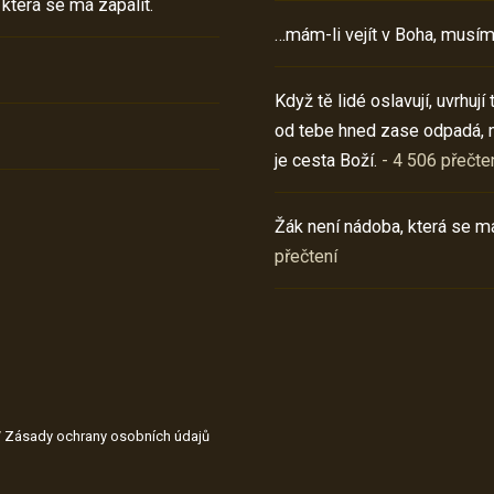
 která se má zapálit.
…mám-li vejít v Boha, musím
Když tě lidé oslavují, uvrhuj
od tebe hned zase odpadá, 
je cesta Boží.
- 4 506 přečte
Žák není nádoba, která se má
přečtení
/
Zásady ochrany osobních údajů