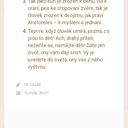
Tak jako kůň je zrozen k běhu, vůl k
orání, pes ke stopování zvěře, tak je
člověk zrozen k dvojímu, jak praví
Aristoteles – k myšlení a jednání.
Teprve, když člověk umírá, pozná, co
jsou to děti! Ach, drahý příteli,
nežeňte se, nemějte děti! Dáte jim
život, ony vám dají smrt. Vy je
uvedete do světa, ony vás z něho
vyštvou.
ZIG ZIGLAR
ČLOVĚK
,
ŽIVOT