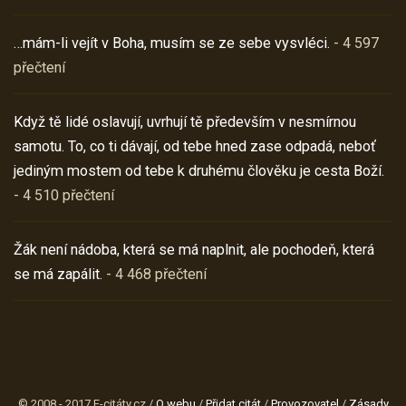
…mám-li vejít v Boha, musím se ze sebe vysvléci.
- 4 597
přečtení
Když tě lidé oslavují, uvrhují tě především v nesmírnou
samotu. To, co ti dávají, od tebe hned zase odpadá, neboť
jediným mostem od tebe k druhému člověku je cesta Boží.
- 4 510 přečtení
Žák není nádoba, která se má naplnit, ale pochodeň, která
se má zapálit.
- 4 468 přečtení
© 2008 - 2017 E-citáty.cz /
O webu
/
Přidat citát
/
Provozovatel
/
Zásady