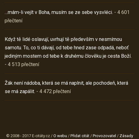
…mám-li vejít v Boha, musím se ze sebe vysvléci.
- 4 601
přečtení
Když tě lidé oslavují, uvrhují tě především v nesmírnou
samotu. To, co ti dávají, od tebe hned zase odpadá, neboť
jediným mostem od tebe k druhému člověku je cesta Boží.
- 4 513 přečtení
Žák není nádoba, která se má naplnit, ale pochodeň, která
se má zapálit.
- 4 472 přečtení
© 2008 - 2017 E-citáty.cz /
O webu
/
Přidat citát
/
Provozovatel
/
Zásady