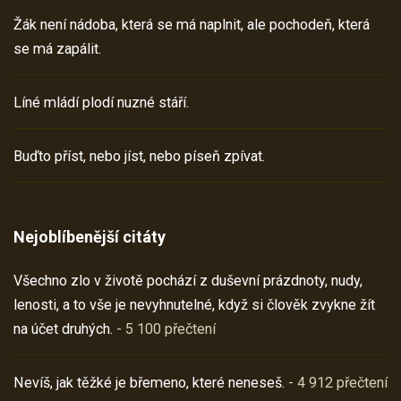
Žák není nádoba, která se má naplnit, ale pochodeň, která
se má zapálit.
Líné mládí plodí nuzné stáří.
Buďto příst, nebo jíst, nebo píseň zpívat.
Nejoblíbenější citáty
Všechno zlo v životě pochází z duševní prázdnoty, nudy,
lenosti, a to vše je nevyhnutelné, když si člověk zvykne žít
na účet druhých.
- 5 100 přečtení
Nevíš, jak těžké je břemeno, které neneseš.
- 4 912 přečtení