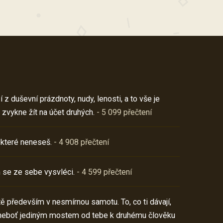
z duševní prázdnoty, nudy, lenosti, a to vše je
 zvykne žít na účet druhých.
- 5 099 přečtení
 které neneseš.
- 4 908 přečtení
 se ze sebe vysvléci.
- 4 599 přečtení
í tě především v nesmírnou samotu. To, co ti dávají,
neboť jediným mostem od tebe k druhému člověku