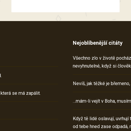
Nejoblíbenější citáty
Všechno zlo v životě pochází 
nevyhnutelné, když si člověk
.
Nevíš, jak těžké je břemeno,
 která se má zapálit.
…mám-li vejít v Boha, musím
Když tě lidé oslavují, uvrhuj
od tebe hned zase odpadá, 