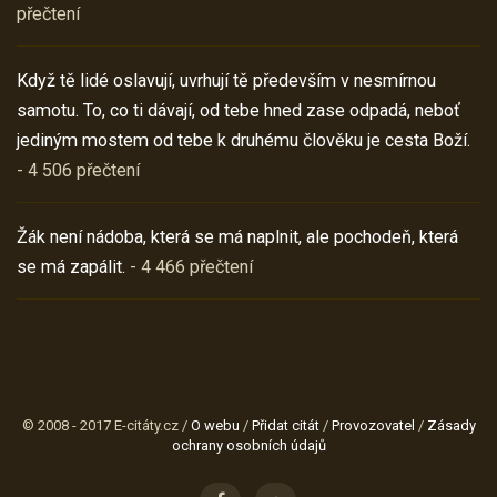
přečtení
Když tě lidé oslavují, uvrhují tě především v nesmírnou
samotu. To, co ti dávají, od tebe hned zase odpadá, neboť
jediným mostem od tebe k druhému člověku je cesta Boží.
- 4 506 přečtení
Žák není nádoba, která se má naplnit, ale pochodeň, která
se má zapálit.
- 4 466 přečtení
© 2008 - 2017 E-citáty.cz /
O webu
/
Přidat citát
/
Provozovatel
/
Zásady
ochrany osobních údajů