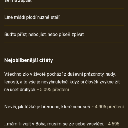
se má zapálit.
Líné mládí plodí nuzné stáří.
Buďto příst, nebo jíst, nebo píseň zpívat.
Nejoblíbenější citáty
Všechno zlo v životě pochází z duševní prázdnoty, nudy,
lenosti, a to vše je nevyhnutelné, když si člověk zvykne žít
na účet druhých.
- 5 095 přečtení
Nevíš, jak těžké je břemeno, které neneseš.
- 4 905 přečtení
…mám-li vejít v Boha, musím se ze sebe vysvléci.
- 4 595