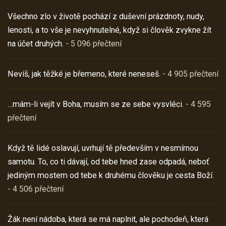
Všechno zlo v životě pochází z duševní prázdnoty, nudy,
lenosti, a to vše je nevyhnutelné, když si člověk zvykne žít
na účet druhých.
- 5 096 přečtení
Nevíš, jak těžké je břemeno, které neneseš.
- 4 905 přečtení
…mám-li vejít v Boha, musím se ze sebe vysvléci.
- 4 595
přečtení
Když tě lidé oslavují, uvrhují tě především v nesmírnou
samotu. To, co ti dávají, od tebe hned zase odpadá, neboť
jediným mostem od tebe k druhému člověku je cesta Boží.
- 4 506 přečtení
Žák není nádoba, která se má naplnit, ale pochodeň, která