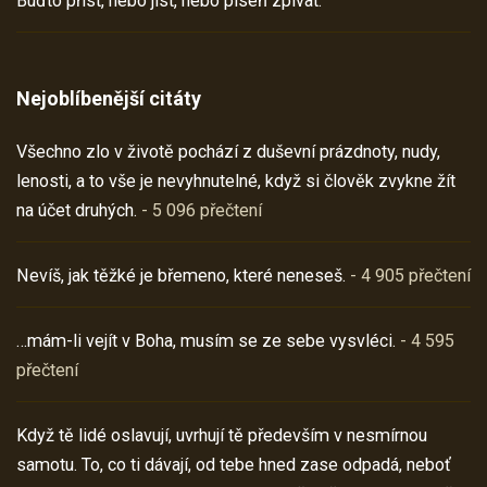
Buďto příst, nebo jíst, nebo píseň zpívat.
Nejoblíbenější citáty
Všechno zlo v životě pochází z duševní prázdnoty, nudy,
lenosti, a to vše je nevyhnutelné, když si člověk zvykne žít
na účet druhých.
- 5 096 přečtení
Nevíš, jak těžké je břemeno, které neneseš.
- 4 905 přečtení
…mám-li vejít v Boha, musím se ze sebe vysvléci.
- 4 595
přečtení
Když tě lidé oslavují, uvrhují tě především v nesmírnou
samotu. To, co ti dávají, od tebe hned zase odpadá, neboť