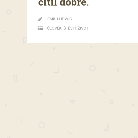
cítil dobře.
EMIL LUDWIG
ČLOVĚK
,
ŠTĚSTÍ
,
ŽIVOT