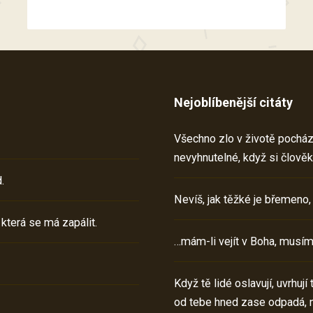
Nejoblíbenější citáty
Všechno zlo v životě pochází 
nevyhnutelné, když si člověk
.
Nevíš, jak těžké je břemeno,
 která se má zapálit.
…mám-li vejít v Boha, musím
Když tě lidé oslavují, uvrhuj
od tebe hned zase odpadá, 