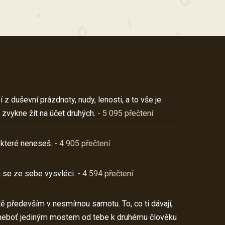
z duševní prázdnoty, nudy, lenosti, a to vše je
 zvykne žít na účet druhých.
- 5 095 přečtení
 které neneseš.
- 4 905 přečtení
 se ze sebe vysvléci.
- 4 594 přečtení
í tě především v nesmírnou samotu. To, co ti dávají,
neboť jediným mostem od tebe k druhému člověku