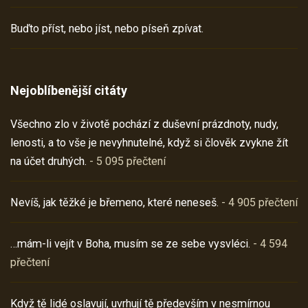
Buďto příst, nebo jíst, nebo píseň zpívat.
Nejoblíbenější citáty
Všechno zlo v životě pochází z duševní prázdnoty, nudy,
lenosti, a to vše je nevyhnutelné, když si člověk zvykne žít
na účet druhých.
- 5 095 přečtení
Nevíš, jak těžké je břemeno, které neneseš.
- 4 905 přečtení
…mám-li vejít v Boha, musím se ze sebe vysvléci.
- 4 594
přečtení
Když tě lidé oslavují, uvrhují tě především v nesmírnou