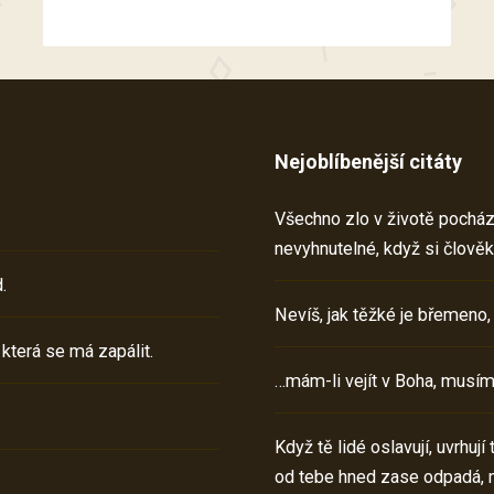
Nejoblíbenější citáty
Všechno zlo v životě pochází 
nevyhnutelné, když si člověk
.
Nevíš, jak těžké je břemeno,
 která se má zapálit.
…mám-li vejít v Boha, musím
Když tě lidé oslavují, uvrhuj
od tebe hned zase odpadá, 