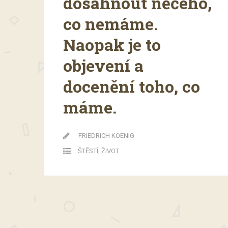
dosáhnout něčeho,
co nemáme.
Naopak je to
objevení a
docenění toho, co
máme.
FRIEDRICH KOENIG
ŠTĚSTÍ
,
ŽIVOT