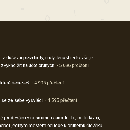
z duševní prázdnoty, nudy, lenosti, a to vše je
 zvykne žít na účet druhých.
- 5 096 přečtení
 které neneseš.
- 4 905 přečtení
 se ze sebe vysvléci.
- 4 595 přečtení
í tě především v nesmírnou samotu. To, co ti dávají,
neboť jediným mostem od tebe k druhému člověku