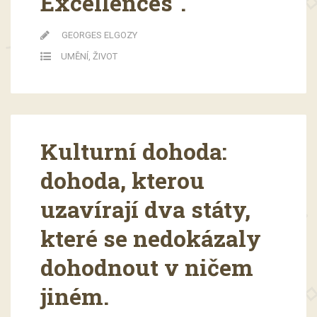
Excellences".
GEORGES ELGOZY
UMĚNÍ
,
ŽIVOT
Kulturní dohoda:
dohoda, kterou
uzavírají dva státy,
které se nedokázaly
dohodnout v ničem
jiném.