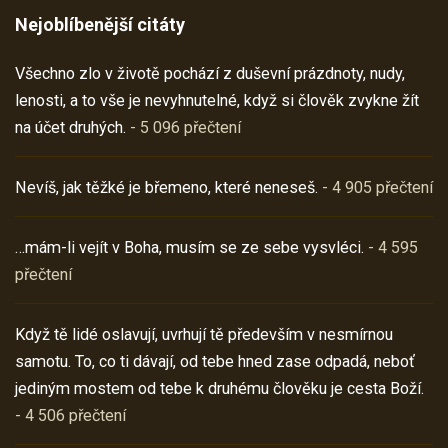
Nejoblíbenější citáty
Všechno zlo v životě pochází z duševní prázdnoty, nudy,
lenosti, a to vše je nevyhnutelné, když si člověk zvykne žít
na účet druhých.
- 5 096 přečtení
Nevíš, jak těžké je břemeno, které neneseš.
- 4 905 přečtení
…mám-li vejít v Boha, musím se ze sebe vysvléci.
- 4 595
přečtení
Když tě lidé oslavují, uvrhují tě především v nesmírnou
samotu. To, co ti dávají, od tebe hned zase odpadá, neboť
jediným mostem od tebe k druhému člověku je cesta Boží.
- 4 506 přečtení