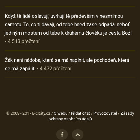
Když tě lidé oslavují, uvrhují tě především v nesmírnou
samotu. To, co ti dávají, od tebe hned zase odpadá, neboť
jediným mostem od tebe k druhému člověku je cesta Boží.
- 4 513 přečtení
Žák není nádoba, která se má naplnit, ale pochodeň, která
se má zapálit.
- 4 472 přečtení
© 2008 - 2017 E-citáty.cz /
O webu
/
Přidat citát
/
Provozovatel
/
Zásady
ochrany osobních údajů