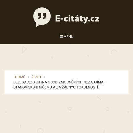
MENU
DOMŮ
ŽIVOT
DELEGACE: SKUPINA OSOB ZMOCNĚNÝCH NEZAUJÍMAT
STANOVISKO K NIČEMU A ZA ŽÁDNÝCH OKOLNOSTÍ.