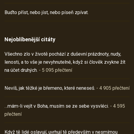
Buďto příst, nebo jíst, nebo píseň zpívat.
Nejoblíbenější citáty
Všechno zlo v životě pochází z duševní prázdnoty, nudy,
lenosti, a to vše je nevyhnutelné, když si člověk zvykne žít
na účet druhých.
- 5 095 přečtení
Nevíš, jak těžké je břemeno, které neneseš.
- 4 905 přečtení
…mám-li vejít v Boha, musím se ze sebe vysvléci.
- 4 595
přečtení
Když tě lidé oslavují, uvrhují tě především v nesmírnou